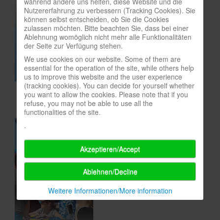
während andere uns helfen, diese Website und die
Nutzererfahrung zu verbessern (Tracking Cookies). Sie
In eigener Sache-On our own behalf
können selbst entscheiden, ob Sie die Cookies
zulassen möchten. Bitte beachten Sie, dass bei einer
Archivierte Meldungen-News archive
Ablehnung womöglich nicht mehr alle Funktionalitäten
der Seite zur Verfügung stehen.
We use cookies on our website. Some of them are
essential for the operation of the site, while others help
us to improve this website and the user experience
(tracking cookies). You can decide for yourself whether
you want to allow the cookies. Please note that if you
refuse, you may not be able to use all the
functionalities of the site.
.
Akzeptieren/Accept
Ablehnen/Decline
Weitere Informationen/More information