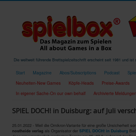
Die weltweit führende Brettspielzeitschrift erscheint seit 1981 und is
Start
Magazine
Abos/Subscriptions
Podcast
Spi
Neuheiten-New Games
Köpfe-Heads
Preise-Awards
In eigener Sache-On our own behalf
Archivierte Meldunge
SPIEL DOCH! in Duisburg: auf Juli versc
25.01.2022 - Weil die Omikron-Variante für eine große Unsicherheit 
nostheide verlag
als Organisator der
SPIEL DOCH! in Duisburg
Bede