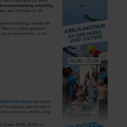
 sie im Normalfall auf einen
ikumsveranstaltung vernünftig
ere, was innerhalb von 48
gesetzte Richtung, weshalb die
r Messe im bisher geplanten
 und am sinnvollsten, um für
OCH! in Duisburg
had doubts
n the originally planned date of
t the same time) and the rising
hich is why SPIEL DOCH! in