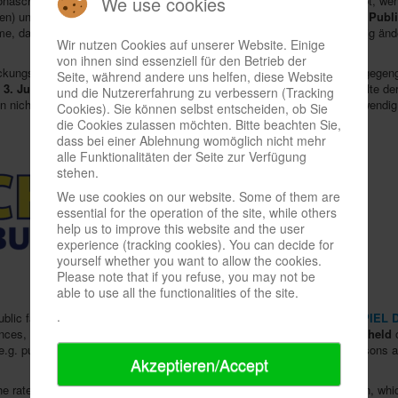
We use cookies
onaschutzverordnung in NRW (z.B. Publikumsmessen zurzeit nur erlaubt, wenn
en) und der steigenden Infektionen mit ihren Folgen
keine solch große Publ
me, dass die Coronaschutzverordnung NRW sich immer wieder kurzfristig änd
Wir nutzen Cookies auf unserer Website. Einige
von ihnen sind essenziell für den Betrieb der
ckungszahlen sinken würden. Der aktuelle Trend weist jedoch in die entgegen
Seite, während andere uns helfen, diese Website
 3. Juli 2022 verschoben
wird. Abgesehen vom Termin sollen alle Inhalte de
und die Nutzererfahrung zu verbessern (Tracking
icht leicht gefallen, erscheine aber im Interesse aller Beteiligten notwendig
Cookies). Sie können selbst entscheiden, ob Sie
die Cookies zulassen möchten. Bitte beachten Sie,
dass bei einer Ablehnung womöglich nicht mehr
alle Funktionalitäten der Seite zur Verfügung
stehen.
We use cookies on our website. Some of them are
essential for the operation of the site, while others
help us to improve this website and the user
experience (tracking cookies). You can decide for
yourself whether you want to allow the cookies.
Please note that if you refuse, you may not be
able to use all the functionalities of the site.
.
lic fairs can take place at all,
w. nostheide verlag
as organizer of
SPIEL D
ances,
no such large public event could be reasonably planned and held
o
.g. public fairs only permitted for attendances of no more than 750 persons a
Akzeptieren/Accept
rate of infections, but the current trend points in the opposite direction, w