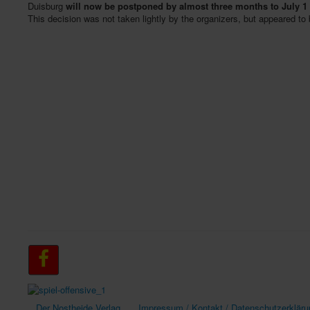
Duisburg
will now be postponed by almost three months to July 1 
This decision was not taken lightly by the organizers, but appeared to 
Der Nostheide Verlag
Impressum / Kontakt / Datenschutzerkläru