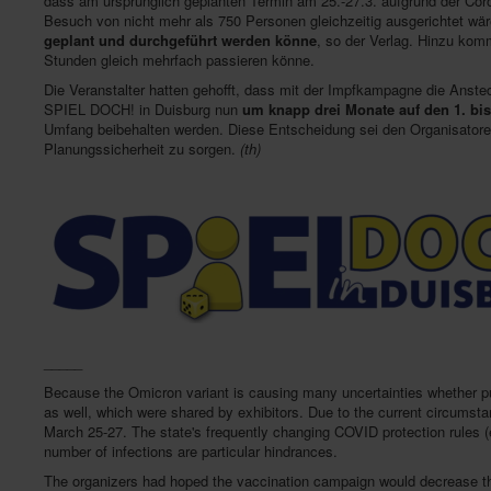
dass am ursprünglich geplanten Termin am 25.-27.3. aufgrund der Cor
Besuch von nicht mehr als 750 Personen gleichzeitig ausgerichtet wär
geplant und durchgeführt werden
könne
, so der Verlag. Hinzu kom
Stunden gleich mehrfach passieren könne.
Die Veranstalter hatten gehofft, dass mit der Impfkampagne die Anste
SPIEL DOCH! in Duisburg nun
um knapp drei Monate auf den 1. bis
Umfang beibehalten werden. Diese Entscheidung sei den Organisatoren n
Planungssicherheit zu sorgen.
(th)
_____
Because the Omicron variant is causing many uncertainties whether pub
as well, which were shared by exhibitors. Due to the current circumst
March 25-27. The state's frequently changing COVID protection rules (e
number of infections are particular hindrances.
The organizers had hoped the vaccination campaign would decrease the 