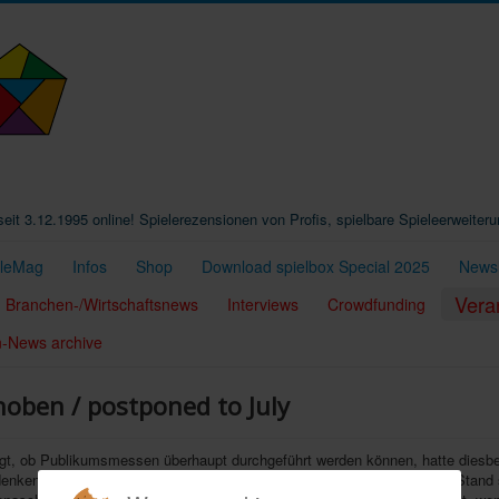
t seit 3.12.1995 online! Spielerezensionen von Profis, spielbare Spieleerweiter
eleMag
Infos
Shop
Download spielbox Special 2025
Newsl
Vera
Branchen-/Wirtschaftsnews
Interviews
Crowdfunding
n-News archive
hoben / postponed to July
sorgt, ob Publikumsmessen überhaupt durchgeführt werden können, hatte diesb
nken, die auch seitens der Aussteller geteilt wurden. Nach aktuellem Stand