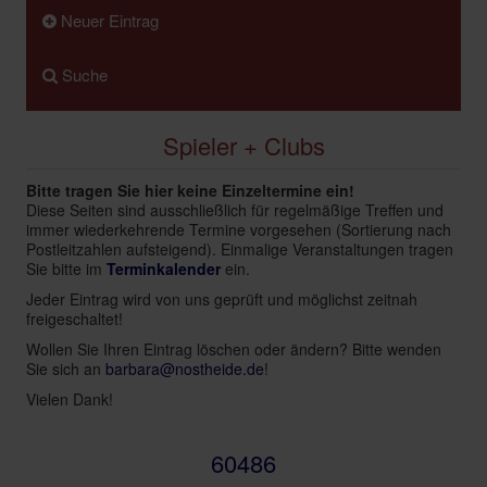
Neuer Eintrag
Infos
Shop
Suche
Download spielbox Special 2025
Spieler + Clubs
Newsletter
Spieledatenbank
Bitte tragen Sie hier keine Einzeltermine ein!
Diese Seiten sind ausschließlich für regelmäßige Treffen und
Premium login
immer wiederkehrende Termine vorgesehen (Sortierung nach
Postleitzahlen aufsteigend). Einmalige Veranstaltungen tragen
Neuheiten-New Games
Sie bitte im
Terminkalender
ein.
Köpfe-Heads
Jeder Eintrag wird von uns geprüft und möglichst zeitnah
freigeschaltet!
Preise-Awards
Wollen Sie Ihren Eintrag löschen oder ändern? Bitte wenden
Branchen-/Wirtschaftsnews
Sie sich an
barbara@nostheide.de
!
Vielen Dank!
Interviews
Crowdfunding
60486
Veranstaltungen-Events