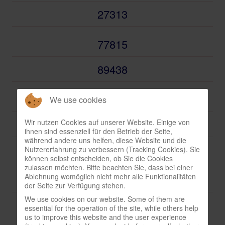
27313
In eigener Sache-On our own behalf
Archivierte Meldungen-News archive
77815
89438
24747
We use cookies
59227
Wir nutzen Cookies auf unserer Website. Einige von
ihnen sind essenziell für den Betrieb der Seite,
während andere uns helfen, diese Website und die
Nutzererfahrung zu verbessern (Tracking Cookies). Sie
70178
können selbst entscheiden, ob Sie die Cookies
zulassen möchten. Bitte beachten Sie, dass bei einer
Ablehnung womöglich nicht mehr alle Funktionalitäten
53113
der Seite zur Verfügung stehen.
We use cookies on our website. Some of them are
essential for the operation of the site, while others help
us to improve this website and the user experience
Anfang
Vorherige
1
2
3
4
5
6
7
Nächste
Ende