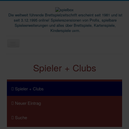
Die weltweit führende Brettspielzeitschrift erscheint seit 1981 und ist
seit 3.12.1995 online! Spielerezensionen von Profis, spielbare
Spieleerweiterungen und alles über Brettspiele, Kartenspiele,
Kinderspiele uvm.
Start
Spieler + Clubs
Magazine
Abos/Subscriptions
Podcast
Spieler + Clubs
SpieleMag
Neuer Eintrag
Infos
Shop
Suche
Download spielbox Special 2025