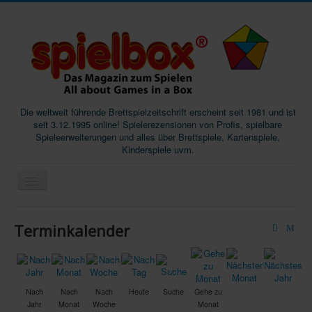
Die weltweit führende Brettspielzeitschrift erscheint seit 1981 und ist
seit 3.12.1995 online! Spielerezensionen von Profis, spielbare
Spieleerweiterungen und alles über Brettspiele, Kartenspiele,
Kinderspiele uvm.
Start
Terminkalender
Magazine
Abos/Subscriptions
Podcast
Nach
Nach
Nach
Heute
Suche
Gehe zu
Jahr
Monat
Woche
Monat
SpieleMag