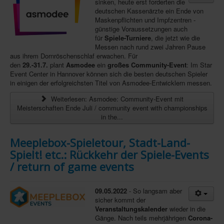
sinken, heute erst forderten die
deutschen Kassenärzte ein Ende von
Maskenpflichten und Impfzentren -
günstige Voraussetzungen auch
für
Spiele-Turniere
, die jetzt wie die
Messen nach rund zwei Jahren Pause
aus ihrem Dornröschenschlaf erwachen. Für
den
29.-31.7.
plant
Asmodee
ein
großes Community-Event
: Im Star
Event Center in Hannover können sich die besten deutschen Spieler
in einigen der erfolgreichsten Titel von Asmodee-Entwicklern messen.
Weiterlesen: Asmodee: Community-Event mit
Meisterschaften Ende Juli / community event with championships
in the...
Meeplebox-Spieletour, Stadt-Land-
Spielt! etc.: Rückkehr der Spiele-Events
/ return of game events
09.05.2022
- So langsam aber
sicher kommt der
Veranstaltungskalender
wieder in die
Gänge. Nach teils mehrjährigen
Corona-