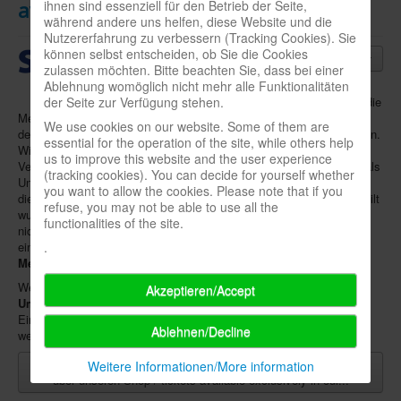
ihnen sind essenziell für den Betrieb der Seite,
available exclusively in our shop
während andere uns helfen, diese Website und die
Nutzererfahrung zu verbessern (Tracking Cookies). Sie
können selbst entscheiden, ob Sie die Cookies
02.05.2022
- Kürzlich hatten wir
zulassen möchten. Bitte beachten Sie, dass bei einer
bekannt gegeben
, dass unsere
Ablehnung womöglich nicht mehr alle Funktionalitäten
Messe
SPIEL DOCH!
von Duisburg
der Seite zur Verfügung stehen.
nach Dortmund umgezogen
ist. Da die
Messe bereits
vom 1. bis 3. Juli
stattfinden wird, ist die Änderung
We use cookies on our website. Some of them are
des Veranstaltungsorts bedauerlicherweise etwas kurzfristig gewesen.
essential for the operation of the site, while others help
Wir hatten aber leider keine andere Wahl, da der ursprüngliche
us to improve this website and the user experience
Veranstaltungsort nun dauerhaft über unseren Messetermin hinaus als
(tracking cookies). You can decide for yourself whether
Unterkunft für ukrainische Flüchtlinge genutzt werden soll und uns
you want to allow the cookies. Please note that if you
dies erst vor kurzem vom Landschaftspark Duisburg offiziell mitgeteilt
refuse, you may not be able to use all the
wurde. Eine Information durch die Stadt Duisburg erfolgte bis heute
functionalities of the site.
nicht. Jetzt arbeiten wir auf Hochtouren, um trotz der knappen Zeit
.
eine erstklassige SPIEL DOCH! in Dortmund auf dem Gelände der
Messe Dortmund
(Halle 5) im Juli auf die Beine zu stellen.
Wegen des Umzugs gab es außerdem noch eine notwendige
Akzeptieren/Accept
Umstellung beim Ticketverkauf
. Statt über Eventim können
Eintrittskarten ab sofort
nur noch über unseren Shop
bestellt
Ablehnen/Decline
werden.
Weiterlesen: SPIEL DOCH! in Dortmund: Tickets exklusiv
Weitere Informationen/More information
über unseren Shop / tickets available exclusively in our...