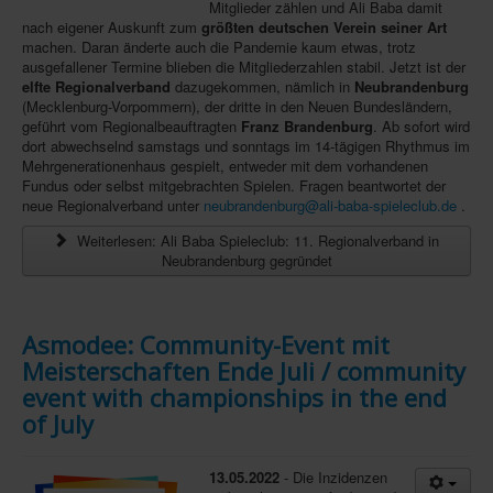
Mitglieder zählen und Ali Baba damit
nach eigener Auskunft zum
größten deutschen Verein seiner Art
In eigener Sache-On our own behalf
machen. Daran änderte auch die Pandemie kaum etwas, trotz
Archivierte Meldungen-News archive
ausgefallener Termine blieben die Mitgliederzahlen stabil. Jetzt ist der
elfte Regionalverband
dazugekommen, nämlich in
Neubrandenburg
(Mecklenburg-Vorpommern), der dritte in den Neuen Bundesländern,
geführt vom Regionalbeauftragten
Franz Brandenburg
. Ab sofort wird
dort abwechselnd samstags und sonntags im 14-tägigen Rhythmus im
Mehrgenerationenhaus gespielt, entweder mit dem vorhandenen
Fundus oder selbst mitgebrachten Spielen. Fragen beantwortet der
neue Regionalverband unter
neubrandenburg@ali-baba-spieleclub.de
.
Weiterlesen: Ali Baba Spieleclub: 11. Regionalverband in
Neubrandenburg gegründet
Asmodee: Community-Event mit
Meisterschaften Ende Juli / community
event with championships in the end
of July
13.05.2022
- Die Inzidenzen