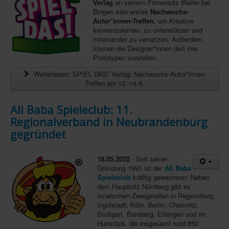
Verlag
an seinem Firmensitz Weiler bei
Bingen sein erstes
Nachwuchs-
Infos
Autor*innen-Treffen
, um Kreative
kennenzulernen, zu unterstützen und
Shop
miteinander zu vernetzen. Außerdem
können die Designer*innen dort ihre
Download spielbox Special 2025
Prototypen vorstellen.
Newsletter
Weiterlesen: SPIEL DAS! Verlag: Nachwuchs-Autor*innen-
Treffen am 13.-14.8.
Spieledatenbank
Premium login
Ali Baba Spieleclub: 11.
Regionalverband in Neubrandenburg
Neuheiten-New Games
gegründet
Köpfe-Heads
Preise-Awards
18.05.2022
- Seit seiner
Gründung 1991 ist der
Ali Baba
Branchen-/Wirtschaftsnews
Spieleclub
kräftig gewachsen: Neben
dem Hauptsitz Nürnberg gibt es
Interviews
inzwischen Zweigstellen in Regensburg,
Ingolstadt, Köln, Berlin, Chemnitz,
Crowdfunding
Stuttgart, Bamberg, Erlangen und im
Veranstaltungen-Events
Hunsrück, die insgesamt rund 850