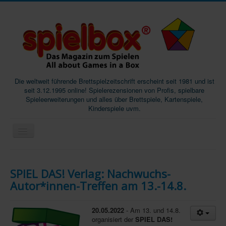
Die weltweit führende Brettspielzeitschrift erscheint seit 1981 und ist
seit 3.12.1995 online! Spielerezensionen von Profis, spielbare
Spieleerweiterungen und alles über Brettspiele, Kartenspiele,
Kinderspiele uvm.
Start
SPIEL DAS! Verlag: Nachwuchs-
Magazine
Autor*innen-Treffen am 13.-14.8.
Abos/Subscriptions
Podcast
20.05.2022
- Am 13. und 14.8.
organisiert der
SPIEL DAS!
SpieleMag