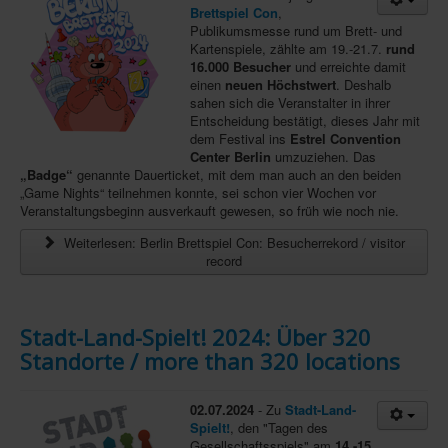
Brettspiel Con
,
In eigener Sache-On our own behalf
Publikumsmesse rund um Brett- und
Kartenspiele, zählte am 19.-21.7.
rund
Archivierte Meldungen-News archive
16.000 Besucher
und erreichte damit
einen
neuen Höchstwert
. Deshalb
sahen sich die Veranstalter in ihrer
Entscheidung bestätigt, dieses Jahr mit
dem Festival ins
Estrel Convention
Center Berlin
umzuziehen. Das
„Badge“
genannte Dauerticket, mit dem man auch an den beiden
„Game Nights“ teilnehmen konnte, sei schon vier Wochen vor
Veranstaltungsbeginn ausverkauft gewesen, so früh wie noch nie.
Weiterlesen: Berlin Brettspiel Con: Besucherrekord / visitor
record
Stadt-Land-Spielt! 2024: Über 320
Standorte / more than 320 locations
02.07.2024
- Zu
Stadt-Land-
Spielt!
, den "Tagen des
Gesellschaftsspiels" am
14.-15.