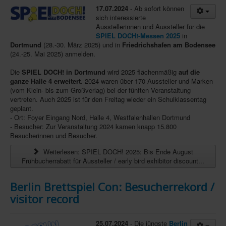
17.07.2024
- Ab sofort können
Infos
sich interessierte
Ausstellerinnen und Aussteller für die
Shop
SPIEL DOCH!-Messen 2025
in
Dortmund
(28.-30. März 2025) und in
Friedrichshafen am Bodensee
Download spielbox Special 2025
(24.-25. Mai 2025) anmelden.
Newsletter
Die
SPIEL DOCH! in Dortmund
wird 2025 flächenmäßig
auf die
ganze Halle 4 erweitert
. 2024 waren über 170 Aussteller und Marken
Spieledatenbank
(vom Klein- bis zum Großverlag) bei der fünften Veranstaltung
vertreten. Auch 2025 ist für den Freitag wieder ein Schulklassentag
Premium login
geplant.
- Ort: Foyer Eingang Nord, Halle 4, Westfalenhallen Dortmund
Neuheiten-New Games
- Besucher: Zur Veranstaltung 2024 kamen knapp 15.800
Besucherinnen und Besucher.
Köpfe-Heads
Weiterlesen: SPIEL DOCH! 2025: Bis Ende August
Preise-Awards
Frühbucherrabatt für Aussteller / early bird exhibitor discount...
Branchen-/Wirtschaftsnews
Berlin Brettspiel Con: Besucherrekord /
Interviews
visitor record
Crowdfunding
Veranstaltungen-Events
25.07.2024
- Die jüngste
Berlin