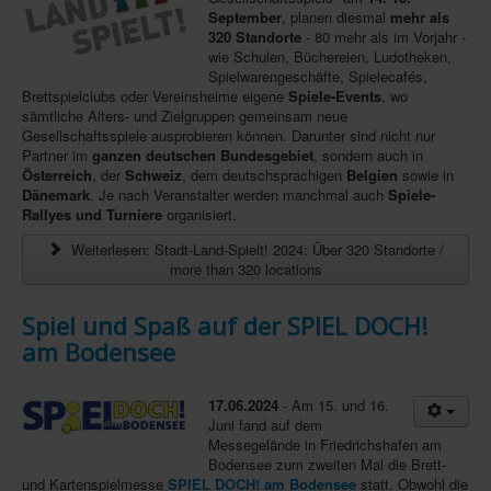
September
, planen diesmal
mehr als
320 Standorte
- 80 mehr als im Vorjahr -
wie Schulen, Büchereien, Ludotheken,
Spielwarengeschäfte, Spielecafés,
Brettspielclubs oder Vereinsheime eigene
Spiele-Events
, wo
sämtliche Alters- und Zielgruppen gemeinsam neue
Gesellschaftsspiele ausprobieren können. Darunter sind nicht nur
Partner im
ganzen deutschen Bundesgebiet
, sondern auch in
Österreich
, der
Schweiz
, dem deutschsprachigen
Belgien
sowie in
Dänemark
. Je nach Veranstalter werden manchmal auch
Spiele-
Rallyes und Turniere
organisiert.
Weiterlesen: Stadt-Land-Spielt! 2024: Über 320 Standorte /
more than 320 locations
Spiel und Spaß auf der SPIEL DOCH!
am Bodensee
17.06.2024
- Am 15. und 16.
Juni fand auf dem
Messegelände in Friedrichshafen am
Bodensee zum zweiten Mal die Brett-
und Kartenspielmesse
SPIEL DOCH! am Bodensee
statt. Obwohl die