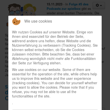
15.11.2023
- In
Folge #5 des
Podcasts zur spielbox
gibt es
wieder einen bunten Themenmix. Die
Hosts Manuel Fritsch und Andreas
We use cookies
Becker haben sich in Morschen mit
Illustrator und Autor
Michael Menzel
unterhalten, nicht nur über sein neues
Wir nutzen Cookies auf unserer Website. Einige von
Spiel
Drachenhüter
, sondern auch über Künstliche Intelligenz und
ihnen sind essenziell für den Betrieb der Seite,
Nominierungen zum Spiel des Jahres. Zweiter Interviewpartner der
während andere uns helfen, diese Website und die
Sendung ist
Uwe Bursik
, Kopf des jungen Verlages
Skellig Games
,
Nutzererfahrung zu verbessern (Tracking Cookies). Sie
der zuletzt auf der Spielemesse in Essen mit reichlich Standfläche auf
können selbst entscheiden, ob Sie die Cookies
sich aufmerksam machte, aber natürlich vor allem mit seinem
zulassen möchten. Bitte beachten Sie, dass bei einer
Portfolio die Herzen vieler Spieler schneller schlagen lässt.
Ablehnung womöglich nicht mehr alle Funktionalitäten
Selbstverständlich spielen auch Spiele eine Rolle: Fritsch und Becker
der Seite zur Verfügung stehen.
haben unter anderem
Mischwald
erkundet und in
Trekking
eine
We use cookies on our website. Some of them are
Zeitreise unternommen. Zu guter Letzt schauen sie, was vor 30
essential for the operation of the site, while others help
Jahren so in der Szene los war.
us to improve this website and the user experience
(tracking cookies). You can decide for yourself whether
spielboxcast Vol. 004: Aus den Tiefen
you want to allow the cookies. Please note that if you
der Spielemesse, Interviews mit
refuse, you may not be able to use all the
functionalities of the site.
Cramer, Rosenberg und Odendahl
.
17.10.2023
- Im
neuesten