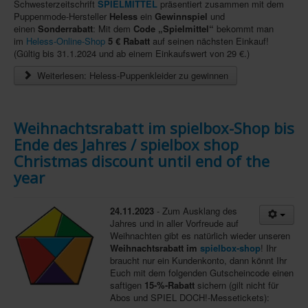
Schwesterzeitschrift
SPIELMITTEL
präsentiert zusammen mit dem
In eigener Sache-On our own behalf
Puppenmode-Hersteller
Heless
ein
Gewinnspiel
und
einen
Sonderrabatt
: Mit dem
Code „Spielmittel“
bekommt man
im
Archivierte Meldungen-News archive
Heless-
Online-Shop
5 € Rabatt
auf seinen nächsten Einkauf!
(Gültig bis 31.1.2024 und ab einem Einkaufswert von 29 €.)
Weiterlesen: Heless-Puppenkleider zu gewinnen
Weihnachtsrabatt im spielbox-Shop bis
Ende des Jahres / spielbox shop
Christmas discount until end of the
year
24.11.2023
- Zum Ausklang des
Jahres und in aller Vorfreude auf
Weihnachten gibt es natürlich wieder unseren
Weihnachtsrabatt im
spielbox-shop
! Ihr
braucht nur ein Kundenkonto, dann könnt Ihr
Euch mit dem folgenden Gutscheincode einen
saftigen
15-%-Rabatt
sichern (gilt nicht für
Abos und SPIEL DOCH!-Messetickets):