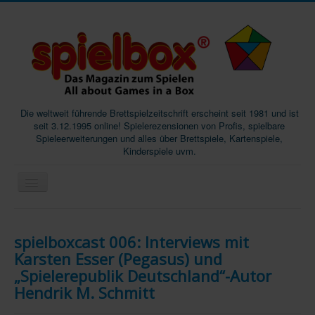
Die weltweit führende Brettspielzeitschrift erscheint seit 1981 und ist
seit 3.12.1995 online! Spielerezensionen von Profis, spielbare
Spieleerweiterungen und alles über Brettspiele, Kartenspiele,
Kinderspiele uvm.
Start
spielboxcast 006: Interviews mit
Magazine
Karsten Esser (Pegasus) und
Abos/Subscriptions
„Spielerepublik Deutschland“-Autor
Hendrik M. Schmitt
Podcast
SpieleMag