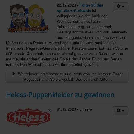
22.12.2023
-
Folge #6 des
Infos
spielbox-Podcasts
ist
vollgepackt wie der Sack des
Shop
Weihnachtsmannes! Zum
Jahresausklang, wenn alle nach
Download spielbox Special 2025
Festtagsschmauserei und vor Feuerwerk
und -zangenbowle ein bisschen Zeit zur
Newsletter
Muße und zum Podcast-Hören haben, gibt es zwei ausführliche
Interviews.
Pegasus
-Geschäftsführer
Karsten Esser
bat nach Volume
Spieledatenbank
005 um ein Gespräch, um noch einmal genauer zu erläutern, was er
meinte, als er den Gewinn des Spiels des Jahres Fluch und Segen
Premium login
nannte. Den Wunsch haben wir ihm natürlich gewährt.
Neuheiten-New Games
Weiterlesen: spielboxcast 006: Interviews mit Karsten Esser
(Pegasus) und „Spielerepublik Deutschland“-Autor...
Köpfe-Heads
Preise-Awards
Heless-Puppenkleider zu gewinnen
Branchen-/Wirtschaftsnews
01.12.2023
- Unsere
Interviews
Crowdfunding
Veranstaltungen-Events