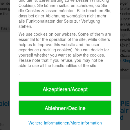
ther development
DOCH!
finden Einsteiger,
Cookies). Sie können selbst entscheiden, ob Sie
been great
und alle anderen Spielefa
die Cookies zulassen möchten. Bitte beachten Sie,
e the
Jahres"-Preisträger
nebst
dass bei einer Ablehnung womöglich nicht mehr
Flynn
, Erfinder des jüng
alle Funktionalitäten der Seite zur Verfügung
Cascadia
. Im seltenen G
stehen.
x has launched
Bestsellerautor
Marc-Uwe Kling
("Die Känguru-Chronike
We use cookies on our website. Some of them are
Kabarettist und Liedermacher ist, sondern auch Regie f
essential for the operation of the site, while others
Verschwörung") und Brettspiele (
Voll auf die 18
) entwir
help us to improve this website and the user
sind die Geschichte von
Steffen Bogens
Camel Up
("
experience (tracking cookies). You can decide for
besten Spiele mit Tieren und natürlich wieder zahlrei
yourself whether you want to allow the cookies.
Mille Fiori, Libertalia, Savannah Park
oder
Mit Quac
Please note that if you refuse, you may not be
Bestellen lässt sich die SPIEL DOCH!
in unserem Sho
able to use all the functionalities of the site.
Weiterlesen: Frisch erschienen / just publishe
.
Special
Akzeptieren/Accept
pielbox
spielbox-Messespecial zur SPIEL
Ablehnen/Decline
Download / spielbox SPIEL fair
available as a free download
Weitere Informationen/More information
die
is