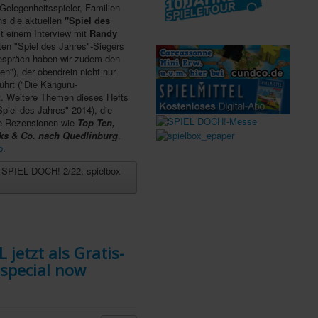
 Gelegenheitsspieler, Familien
ns die aktuellen
"Spiel des
 einem Interview mit
Randy
sten "Spiel des Jahres"-Siegers
espräch haben wir zudem den
n"), der obendrein nicht nur
ührt ("Die Känguru-
ft. Weitere Themen dieses Hefts
Spiel des Jahres" 2014), die
che Rezensionen wie
Top Ten,
ks & Co. nach Quedlinburg
.
p
.
d: SPIEL DOCH! 2/22, spielbox
 jetzt als Gratis-
 special now