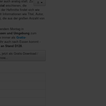
er auch analog statt. Zu
cial
erschienen, die
der Heftmitte findet sich wie
t Informationen wie Titel, Autor,
), die aus der großen Anzahl von
mendem Montag in
Essen und Umgebung
zum
e immer als
Gratis-
s ihr auch nach Essen kommt -
2 an Stand D128
.
jetzt als Gratis-Download /
now...