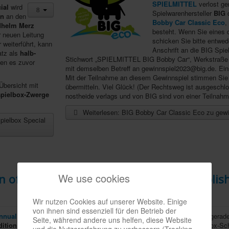
SPIELMITTEL
verlost g
ial
wird
Spielwarenhersteller
BIG
d
en
an den
Bobby Car Classic Eco
,
dhelm Merz
besteht. Wenn Sie eines
r neuen Leitung
schicken Sie bitte entwed
 weiterführt, kann
Anschrift an die BIG Spi
atz als
halb-
Stichwort „SPIELMITTEL BIG Bobby Car“, Werkstraße 1
en es zuvor
mit demselben Betreff an gewinnspiel2023@big.de. Ein
Mit der Teilnahme an diesem Gewinnspiel stimmen Sie 
Übersicht mit
übermitteln. Viel Glück! (Der Rechtsweg ist ausgeschlo
spielbox-Zwerge
nostheide verlags und von BIG sind von einer Teilnah
Weiterlesen: BIG Bobby Car Classic Eco zu gew
spielbox Special
We use cookies
n of
Frisch erschienen / just publi
2/22, spielbox Special
Wir nutzen Cookies auf unserer Website. Einige
von ihnen sind essenziell für den Betrieb der
nnual
22.09.2022
- In der gerad
Seite, während andere uns helfen, diese Website
ition of
2/22
unseres spielbox-S
und die Nutzererfahrung zu verbessern (Tracking