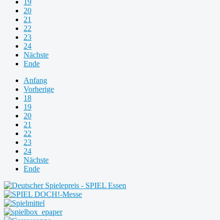
19
20
21
22
23
24
Nächste
Ende
Anfang
Vorherige
18
19
20
21
22
23
24
Nächste
Ende