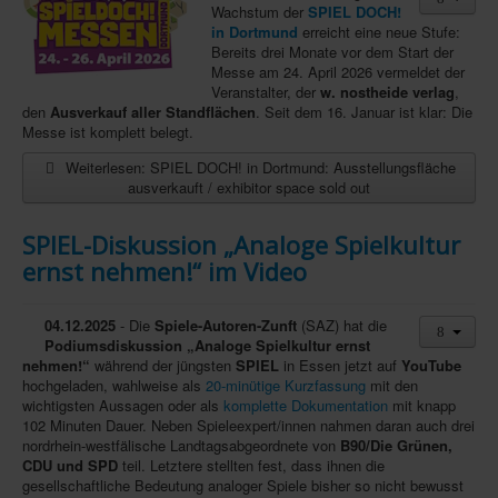
Wachstum der
SPIEL DOCH!
in Dortmund
erreicht eine neue Stufe:
Infos
Bereits drei Monate vor dem Start der
Shop
Messe am 24. April 2026 vermeldet der
Veranstalter, der
w. nostheide verlag
,
Download spielbox Special 2025
den
Ausverkauf aller Standflächen
. Seit dem 16. Januar ist klar: Die
Messe ist komplett belegt.
Newsletter
Weiterlesen: SPIEL DOCH! in Dortmund: Ausstellungsfläche
Spieledatenbank
ausverkauft / exhibitor space sold out
Premium login
SPIEL-Diskussion „Analoge Spielkultur
Neuheiten-New Games
ernst nehmen!“ im Video
Köpfe-Heads
04.12.2025
- Die
Spiele-Autoren-Zunft
(SAZ) hat die
Preise-Awards
Podiumsdiskussion „Analoge Spielkultur ernst
nehmen!“
während der jüngsten
SPIEL
in Essen jetzt auf
YouTube
Branchen-/Wirtschaftsnews
hochgeladen, wahlweise als
20-minütige Kurzfassung
mit den
wichtigsten Aussagen oder als
komplette Dokumentation
mit knapp
Interviews
102 Minuten Dauer. Neben Spieleexpert/innen nahmen daran auch drei
nordrhein-westfälische Landtagsabgeordnete von
B90/Die Grünen,
Crowdfunding
CDU und SPD
teil. Letztere stellten fest, dass ihnen die
gesellschaftliche Bedeutung analoger Spiele bisher so nicht bewusst
Veranstaltungen-Events