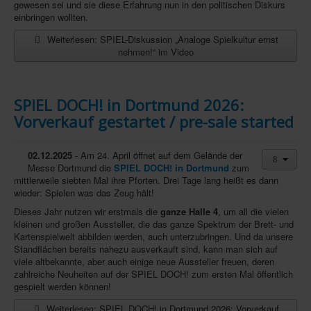
gewesen sei und sie diese Erfahrung nun in den politischen Diskurs
einbringen wollten.
In eigener Sache-On our own behalf
Weiterlesen: SPIEL-Diskussion „Analoge Spielkultur ernst
Archivierte Meldungen-News archive
nehmen!“ im Video
SPIEL DOCH! in Dortmund 2026:
Vorverkauf gestartet / pre-sale started
02.12.2025
- Am 24. April öffnet auf dem Gelände der
Messe Dortmund die
SPIEL DOCH! in Dortmund
zum
mittlerweile siebten Mal ihre Pforten. Drei Tage lang heißt es dann
wieder: Spielen was das Zeug hält!
Dieses Jahr nutzen wir erstmals die
ganze Halle 4
, um all die vielen
kleinen und großen Aussteller, die das ganze Spektrum der Brett- und
Kartenspielwelt abbilden werden, auch unterzubringen. Und da unsere
Standflächen bereits nahezu ausverkauft sind, kann man sich auf
viele altbekannte, aber auch einige neue Aussteller freuen, deren
zahlreiche Neuheiten auf der SPIEL DOCH! zum ersten Mal öffentlich
gespielt werden können!
Weiterlesen: SPIEL DOCH! in Dortmund 2026: Vorverkauf