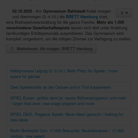
02.10.2025
- Am
Gymnasium Rahlstedt
findet morgen
und übermorgen (3.-4.10.) die
BRETT Hamburg
statt,
eine Brettspielveranstaltung für die ganze Familie:
Mehr als 1.000
verschiedene Gesellschaftsspiele
lassen sich dort unter Anleitung
fachkundigen Erklärpersonals ausprobieren. Das Gymnasium wird
komplett umgeräumt, um die nötigen Zimmer zur Verfügung zu stellen.
Weiterlesen: Ab morgen: BRETT Hamburg
Hobbymesse Leipzig (3.-5.10.): Mehr Platz für Spiele / more
space for games
Zwei Spielehotels an der Ostsee und in Tirol kooperieren
SPIEL Essen: größer denn je, neues Bühnenprogramm und mehr
/ larger than ever, new stage program and more
SPIEL DAS!, Pegasus Spiele: Neue Ideen gesucht / looking for
new ideas
Berlin Brettspiel Con: 17.000 Besucher, Neuheitenpreis / 17,000
visitors, new award