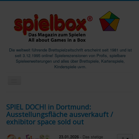
Die weltweit führende Brettspielzeitschrift erscheint seit 1981 und ist
seit 3.12.1995 online! Spielerezensionen von Profis, spielbare
Spieleerweiterungen und alles über Brettspiele, Kartenspiele,
Kinderspiele uvm.
Start
SPIEL DOCH! in Dortmund:
Magazine
Ausstellungsfläche ausverkauft /
Abos/Subscriptions
exhibitor space sold out
Podcast
23.01.2026
- Das stetige
SpieleMag