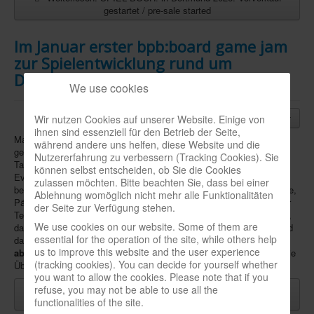
gestartet / pre-sale started
Im Januar erster bpb:board game jam
zur Spielentwicklung rund um
Demokratie
We use cookies
14.11.2025
- Vom
9. bis 11. Januar 2026
lädt die
Wir nutzen Cookies auf unserer Website. Einige von
Bundeszentrale für politische Bildung
(bpb) das erste
ihnen sind essenziell für den Betrieb der Seite,
Mal zum
bpb:board game jam
ein, einem Workshop, bei dem man
während andere uns helfen, diese Website und die
gemeinsam
Brettspiele mit Bildungsfunktion
entwickeln will. Im
Nutzererfahrung zu verbessern (Tracking Cookies). Sie
Tagungshaus Niemöller in Schmitten im Taunus (Hessen) sind dem
können selbst entscheiden, ob Sie die Cookies
Event drei Tage gewidmet.
Hier
können sich bis zum 29.12. alle
zulassen möchten. Bitte beachten Sie, dass bei einer
bewerben, die Spiele miterfinden wollen, egal ob Spielefans, Kreative,
Ablehnung womöglich nicht mehr alle Funktionalitäten
Pädagog/innen oder Studierende, müssen jedoch ihre Motivation zur
der Seite zur Verfügung stehen.
Teilnahme begründen. Laut bpb war die bisherige Resonanz so groß,
We use cookies on our website. Some of them are
dass man mit dem Beantworten kaum hinterherkommt. Attraktiv wird
essential for the operation of the site, while others help
das Angebot auch dadurch, dass den Partizipierenden
alle Kosten
us to improve this website and the user experience
abgenommen
werden: Die bpb sponsert An- und Abreise ebenso wie
(tracking cookies). You can decide for yourself whether
Übernachtungen und Verpflegung.
you want to allow the cookies. Please note that if you
Weiterlesen: Im Januar erster bpb:board game jam zur
refuse, you may not be able to use all the
Spielentwicklung rund um Demokratie
functionalities of the site.