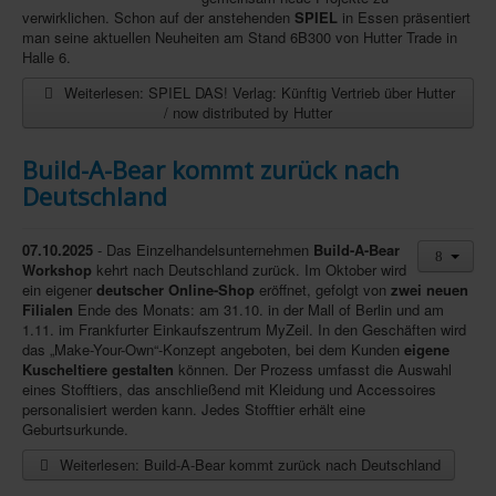
verwirklichen. Schon auf der anstehenden
SPIEL
in Essen präsentiert
man seine aktuellen Neuheiten am Stand 6B300 von Hutter Trade in
Halle 6.
Weiterlesen: SPIEL DAS! Verlag: Künftig Vertrieb über Hutter
/ now distributed by Hutter
Build-A-Bear kommt zurück nach
Deutschland
07.10.2025
- Das Einzelhandelsunternehmen
Build-A-Bear
Workshop
kehrt nach Deutschland zurück. Im Oktober wird
ein eigener
deutscher Online-Shop
eröffnet, gefolgt von
zwei neuen
Filialen
Ende des Monats: am 31.10. in der Mall of Berlin und am
1.11. im Frankfurter Einkaufszentrum MyZeil. In den Geschäften wird
das „Make-Your-Own“-Konzept angeboten, bei dem Kunden
eigene
Kuscheltiere gestalten
können. Der Prozess umfasst die Auswahl
eines Stofftiers, das anschließend mit Kleidung und Accessoires
personalisiert werden kann. Jedes Stofftier erhält eine
Geburtsurkunde.
Weiterlesen: Build-A-Bear kommt zurück nach Deutschland