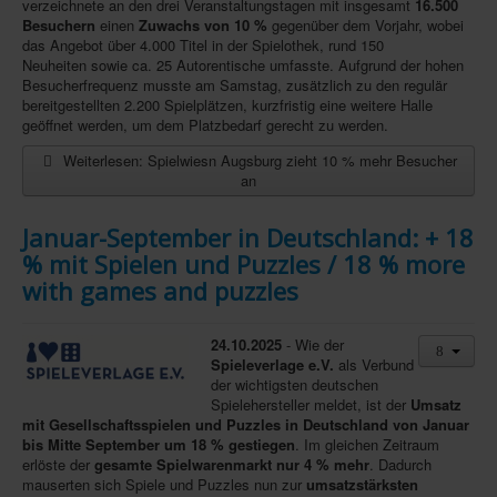
verzeichnete an den drei Veranstaltungstagen mit insgesamt
16.500
Besuchern
einen
Zuwachs von 10 %
gegenüber dem Vorjahr, wobei
Infos
das Angebot über 4.000 Titel in der Spielothek, rund 150
Neuheiten sowie ca. 25 Autorentische umfasste. Aufgrund der hohen
Shop
Besucherfrequenz musste am Samstag, zusätzlich zu den regulär
bereitgestellten 2.200 Spielplätzen, kurzfristig eine weitere Halle
Download spielbox Special 2025
geöffnet werden, um dem Platzbedarf gerecht zu werden.
Newsletter
Weiterlesen: Spielwiesn Augsburg zieht 10 % mehr Besucher
an
Spieledatenbank
Premium login
Januar-September in Deutschland: + 18
% mit Spielen und Puzzles / 18 % more
Neuheiten-New Games
with games and puzzles
Köpfe-Heads
Preise-Awards
24.10.2025
- Wie der
Spieleverlage e.V.
als Verbund
Branchen-/Wirtschaftsnews
der wichtigsten deutschen
Spielehersteller meldet, ist der
Umsatz
Interviews
mit Gesellschaftsspielen und Puzzles in Deutschland von Januar
bis Mitte September um 18 % gestiegen
. Im gleichen Zeitraum
Crowdfunding
erlöste der
gesamte Spielwarenmarkt nur 4 % mehr
. Dadurch
mauserten sich Spiele und Puzzles nun zur
umsatzstärksten
Veranstaltungen-Events