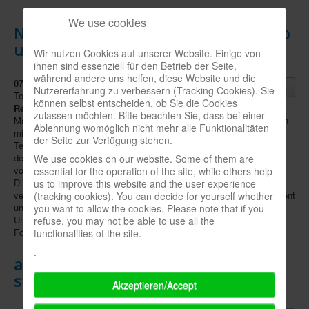
We use cookies
Neue Asmodee-Personalien in Vertrieb
und HR
Wir nutzen Cookies auf unserer Website. Einige von
ihnen sind essenziell für den Betrieb der Seite,
während andere uns helfen, diese Website und die
07.10.2025
- Der Brettspielverlag
Asmodee
erweitert seine
Nutzererfahrung zu verbessern (Tracking Cookies). Sie
Teams in den Bereichen
Vertrieb
und
Human
können selbst entscheiden, ob Sie die Cookies
Resources
. Im Vertrieb übernimmt
Benjamin Pilz
als Key Account
zulassen möchten. Bitte beachten Sie, dass bei einer
Manager die Betreuung zentraler Handelspartner in der DACH-Region
Ablehnung womöglich nicht mehr alle Funktionalitäten
mit Fokus auf Mass-Market, Lebensmittel- und Buchhandel. Das
der Seite zur Verfügung stehen.
Team für Hobby Stores wird durch
Jakob Stachelhaus
komplettiert,
der sich auf die Zusammenarbeit mit Fachhändlern und den Ausbau
We use cookies on our website. Some of them are
von Partnerschaften konzentriert. Zudem wurde die Position des HR
essential for the operation of the site, while others help
Directors zum 1.7. mit
Simon Kißmer-Imping
neu besetzt. Er
us to improve this website and the user experience
verantwortet die Bereiche Human Resources sowie Officemanagement
(tracking cookies). You can decide for yourself whether
und legt seine Schwerpunkte auf die Weiterentwicklung der
you want to allow the cookies. Please note that if you
Unternehmenskultur, die Gestaltung von HR-Prozessen und die
refuse, you may not be able to use all the
Förderung der Mitarbeiter.
functionalities of the site.
.
arsEdition: Verlegt bald auch Spiele /
starts game publishing
Akzeptieren/Accept