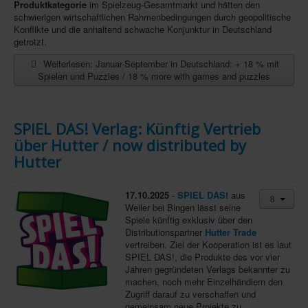
Produktkategorie
im Spielzeug-Gesamtmarkt und hätten den
schwierigen wirtschaftlichen Rahmenbedingungen durch geopolitische
In eigener Sache-On our own behalf
Konflikte und die anhaltend schwache Konjunktur in Deutschland
Archivierte Meldungen-News archive
getrotzt.
Weiterlesen: Januar-September in Deutschland: + 18 % mit
Spielen und Puzzles / 18 % more with games and puzzles
SPIEL DAS! Verlag: Künftig Vertrieb
über Hutter / now distributed by
Hutter
17.10.2025
-
SPIEL DAS!
aus
Weiler bei Bingen lässt seine
Spiele künftig exklusiv über den
Distributionspartner
Hutter Trade
vertreiben. Ziel der Kooperation ist es laut
SPIEL DAS!, die Produkte des vor vier
Jahren gegründeten Verlags bekannter zu
machen, noch mehr Einzelhändlern den
Zugriff darauf zu verschaffen und
gemeinsam neue Projekte zu