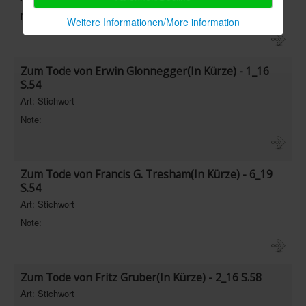
Note:
Weitere Informationen/More information
Zum Tode von Erwin Glonnegger(In Kürze) - 1_16
S.54
Art: Stichwort
Note:
Zum Tode von Francis G. Tresham(In Kürze) - 6_19
S.54
Art: Stichwort
Note:
Zum Tode von Fritz Gruber(In Kürze) - 2_16 S.58
Art: Stichwort