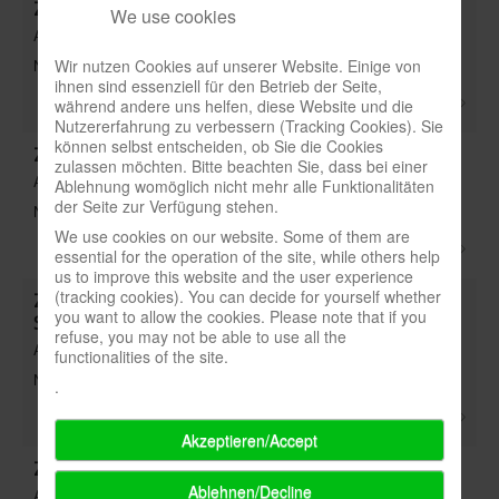
Zum Ersten, Zum Zweiten ...(Schmidt) - 2_90 S.16
We use cookies
Art: Titel
Wir nutzen Cookies auf unserer Website. Einige von
Note: 6,33
ihnen sind essenziell für den Betrieb der Seite,
während andere uns helfen, diese Website und die
Nutzererfahrung zu verbessern (Tracking Cookies). Sie
können selbst entscheiden, ob Sie die Cookies
Zum Kuckuck(FXS) - 4_97 S.22
zulassen möchten. Bitte beachten Sie, dass bei einer
Art: Titel
Ablehnung womöglich nicht mehr alle Funktionalitäten
der Seite zur Verfügung stehen.
Note: 7,5
We use cookies on our website. Some of them are
essential for the operation of the site, while others help
us to improve this website and the user experience
(tracking cookies). You can decide for yourself whether
Zum Tod von Ferdinand de Cassan(in Kürze) - 2_17
you want to allow the cookies. Please note that if you
S.62
refuse, you may not be able to use all the
Art: Stichwort
functionalities of the site.
Note:
.
Akzeptieren/Accept
Zum Tode von Eric Solomon(In Kürze) - 3_20 S.53
Ablehnen/Decline
Art: Stichwort