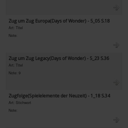
In eigener Sache-On our own behalf
Archivierte Meldungen-News archive
Zug um Zug Europa(Days of Wonder) - 5_05 S.18
Art: Titel
Note:
Zug um Zug Legacy(Days of Wonder) - 5_23 S.36
Art: Titel
Note: 9
Zugfolge(Spielelemente der Neuzeit) - 1_18 S.34
Art: Stichwort
Note: