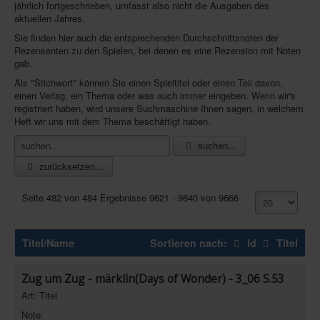
jährlich fortgeschrieben, umfasst also nicht die Ausgaben des
aktuellen Jahres.
Infos
Sie finden hier auch die entsprechenden Durchschnittsnoten der
Shop
Rezensenten zu den Spielen, bei denen es eine Rezension mit Noten
gab.
Download spielbox Special 2025
Als "Stichwort" können Sie einen Spieltitel oder einen Teil davon,
Newsletter
einen Verlag, ein Thema oder was auch immer eingeben. Wenn wir's
registriert haben, wird unsere Suchmaschine Ihnen sagen, in welchem
Spieledatenbank
Heft wir uns mit dem Thema beschäftigt haben.
Premium login
suchen...
zurücksetzen...
Neuheiten-New Games
Köpfe-Heads
Seite 482 von 484 Ergebnisse 9621 - 9640 von 9666
Preise-Awards
Branchen-/Wirtschaftsnews
Titel/Name
Sortieren nach:
Id
Titel
Interviews
Zug um Zug - märklin(Days of Wonder) - 3_06 S.53
Crowdfunding
Art: Titel
Veranstaltungen-Events
Note: