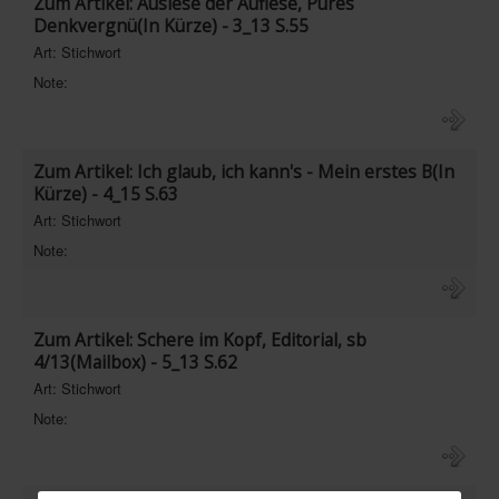
Zum Artikel: Auslese der Auflese, Pures
Denkvergnü(In Kürze) - 3_13 S.55
Art: Stichwort
Note:
Zum Artikel: Ich glaub, ich kann's - Mein erstes B(In
Kürze) - 4_15 S.63
Art: Stichwort
Note:
Zum Artikel: Schere im Kopf, Editorial, sb
4/13(Mailbox) - 5_13 S.62
Art: Stichwort
Note: