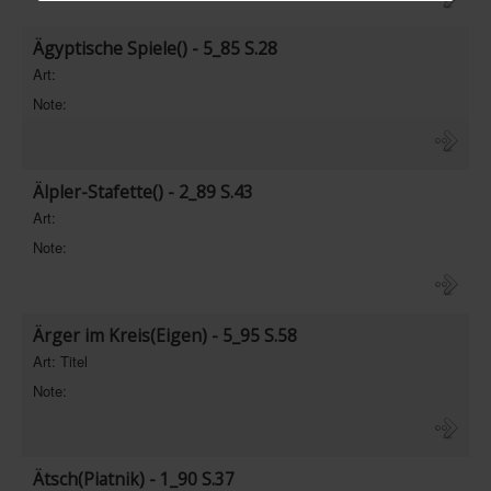
Ägyptische Spiele() - 5_85 S.28
Art:
Note:
Älpler-Stafette() - 2_89 S.43
Art:
Note:
Ärger im Kreis(Eigen) - 5_95 S.58
Art: Titel
Note:
Ätsch(Piatnik) - 1_90 S.37