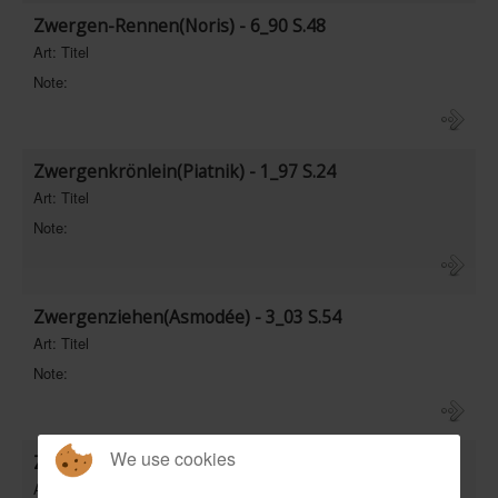
Zwergen-Rennen(Noris) - 6_90 S.48
Art: Titel
Note:
Zwergenkrönlein(Piatnik) - 1_97 S.24
Art: Titel
Note:
Zwergenziehen(Asmodée) - 3_03 S.54
Art: Titel
Note:
We use cookies
Zwickern(Queen) - 6_99 S.60
Art: Titel