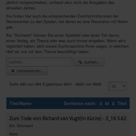
jährlich fortgeschrieben, umfasst also nicht die Ausgaben des
aktuellen Jahres.
Infos
Sie finden hier auch die entsprechenden Durchschnittsnoten der
Shop
Rezensenten zu den Spielen, bei denen es eine Rezension mit Noten
gab.
Download spielbox Special 2025
Als "Stichwort" können Sie einen Spieltitel oder einen Teil davon,
Newsletter
einen Verlag, ein Thema oder was auch immer eingeben. Wenn wir's
registriert haben, wird unsere Suchmaschine Ihnen sagen, in welchem
Spieledatenbank
Heft wir uns mit dem Thema beschäftigt haben.
Premium login
suchen...
zurücksetzen...
Neuheiten-New Games
Köpfe-Heads
Seite 483 von 484 Ergebnisse 9641 - 9660 von 9666
Preise-Awards
Branchen-/Wirtschaftsnews
Titel/Name
Sortieren nach:
Id
Titel
Interviews
Zum Tode von Richard van Vugt(In Kürze) - 3_16 S.62
Crowdfunding
Art: Stichwort
Veranstaltungen-Events
Note: