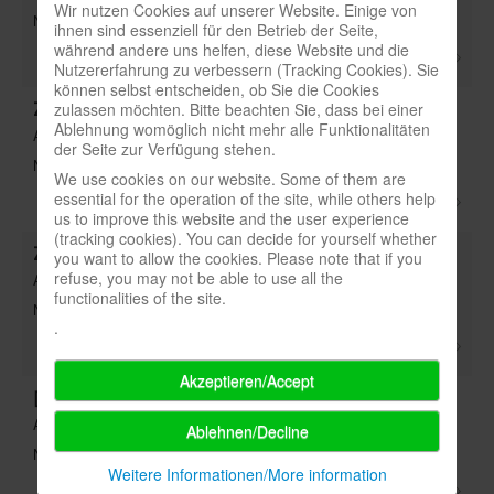
Wir nutzen Cookies auf unserer Website. Einige von
Note:
ihnen sind essenziell für den Betrieb der Seite,
während andere uns helfen, diese Website und die
Nutzererfahrung zu verbessern (Tracking Cookies). Sie
können selbst entscheiden, ob Sie die Cookies
Züllchower Anstalten(Sammler) - 1_08 S.34
zulassen möchten. Bitte beachten Sie, dass bei einer
Ablehnung womöglich nicht mehr alle Funktionalitäten
Art: Stichwort
der Seite zur Verfügung stehen.
Note:
We use cookies on our website. Some of them are
essential for the operation of the site, while others help
us to improve this website and the user experience
(tracking cookies). You can decide for yourself whether
Zündstoff(1x1) - 2_96 S.52
you want to allow the cookies. Please note that if you
refuse, you may not be able to use all the
Art: Titel
functionalities of the site.
Note: 5,33
.
Akzeptieren/Accept
[Kosmopoli:t](Huch) - 6_22 S.20
Art: Titel
Ablehnen/Decline
Note: 6,714
Weitere Informationen/More information