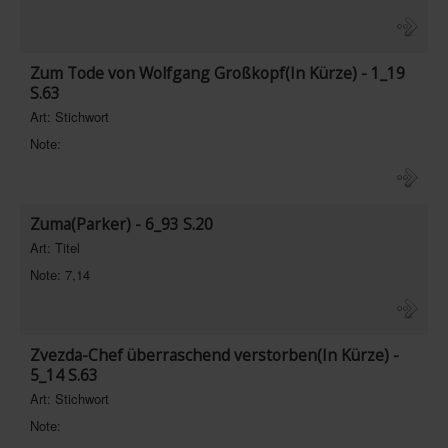
In eigener Sache-On our own behalf
Archivierte Meldungen-News archive
Zum Tode von Wolfgang Großkopf(In Kürze) - 1_19
S.63
Art: Stichwort
Note:
Zuma(Parker) - 6_93 S.20
Art: Titel
Note: 7,14
Zvezda-Chef überraschend verstorben(In Kürze) -
5_14 S.63
Art: Stichwort
Note: